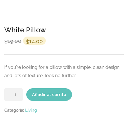
White Pillow
El
El
19.00
14.00
$
$
precio
precio
original
actual
era:
es:
If you’re looking for a pillow with a simple, clean design
$19.00.
$14.00.
and lots of texture, look no further.
White
Añadir al carrito
Pillow
cantidad
Categoría:
Living